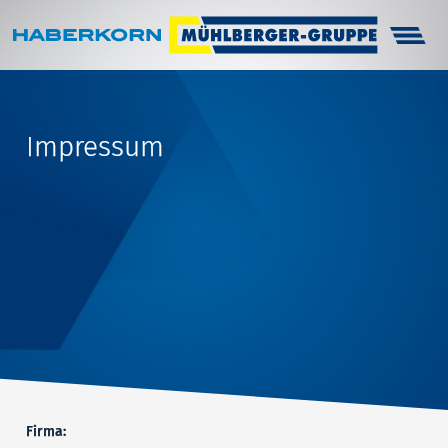
Haberkorn
Unternehmen
Impressum
Infocenter
Arbeitsschutz
Technik
Karriere
Kontakt
Firma: