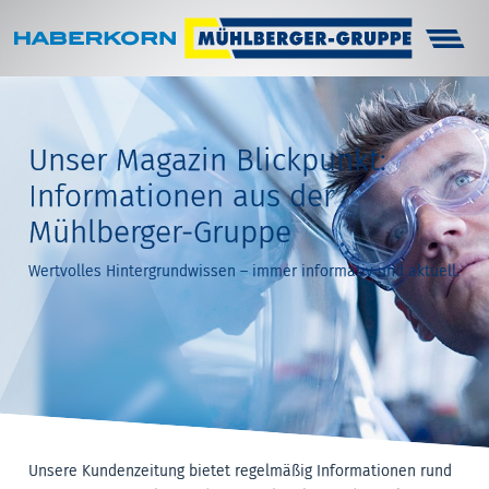
Haberkorn
Unternehmen
Unser Magazin Blickpunkt:
Infocenter
Informationen aus der
Arbeitsschutz
Mühlberger-Gruppe
Technik
Wertvolles Hintergrundwissen – immer informativ und aktuell.
Karriere
Kontakt
Unsere Kundenzeitung bietet regelmäßig Informationen rund