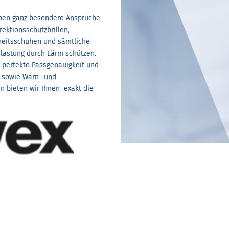
aben ganz besondere Ansprüche
rektionsschutzbrillen,
rheitsschuhen und sämtliche
elastung durch Lärm schützen.
h perfekte Passgenauigkeit und
 sowie Warn- und
n bieten wir Ihnen exakt die