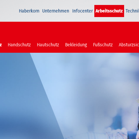
Haberkorn
Unternehmen
Infocenter
Arbeitsschutz
Techni
z
Handschutz
Hautschutz
Bekleidung
Fußschutz
Absturzsi