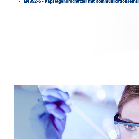
EN 352-6 - Kapselgehörschützer mit Kommunikationseinr